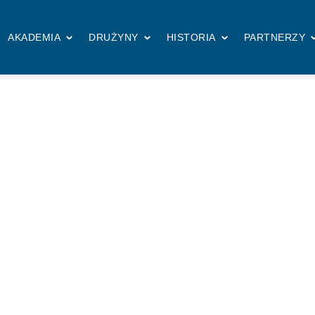
AKADEMIA
DRUŻYNY
HISTORIA
PARTNERZY
PIERWSZY ZESPÓŁ
27.02.2025
Ostatni zimowy spari