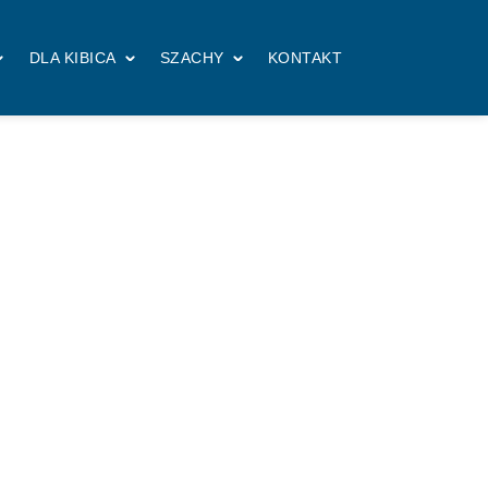
DLA KIBICA
SZACHY
KONTAKT
sierpień 2026
(7)
lipiec 2026
(12)
czerwiec 2026
(14)
ng! Chemik
maj 2026
(17)