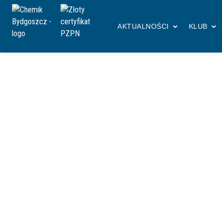
Chemik
Aktualności
2025
luty
AKTUALNOŚCI
KLUB
Miesiąc: luty 2025