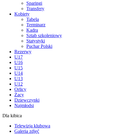
Sparingi
Transfery
Kobiety
Tabela
Terminarz
Kadra
Sztab szkoleniowy
Statystyki
Puchar Polski
Rezerwy
U17
U16
U15
U14
U13
U12
Orlicy
Żacy
Dziewczynki
Najmłodsi
Dla kibica
Telewizja klubowa
Galeria zdjęć