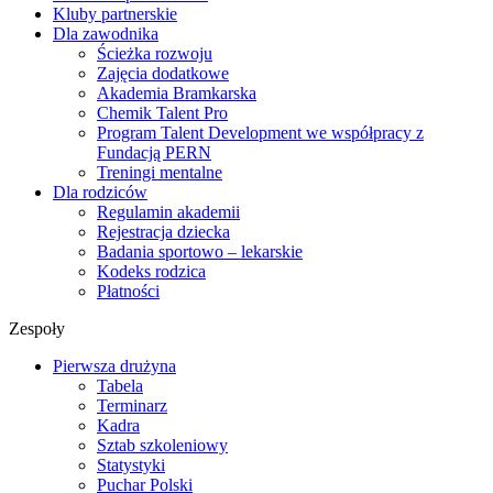
Kluby partnerskie
Dla zawodnika
Ścieżka rozwoju
Zajęcia dodatkowe
Akademia Bramkarska
Chemik Talent Pro
Program Talent Development we współpracy z
Fundacją PERN
Treningi mentalne
Dla rodziców
Regulamin akademii
Rejestracja dziecka
Badania sportowo – lekarskie
Kodeks rodzica
Płatności
Zespoły
Pierwsza drużyna
Tabela
Terminarz
Kadra
Sztab szkoleniowy
Statystyki
Puchar Polski