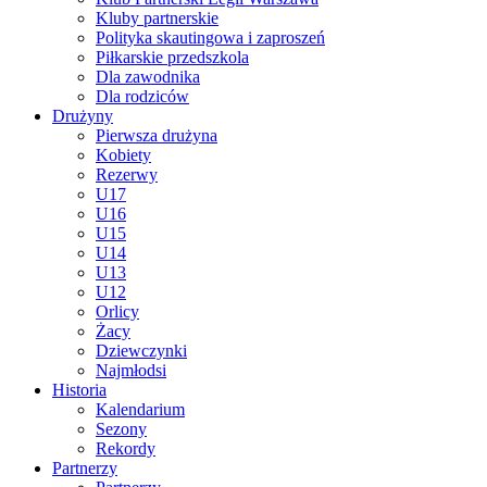
Kluby partnerskie
Polityka skautingowa i zaproszeń
Piłkarskie przedszkola
Dla zawodnika
Dla rodziców
Drużyny
Pierwsza drużyna
Kobiety
Rezerwy
U17
U16
U15
U14
U13
U12
Orlicy
Żacy
Dziewczynki
Najmłodsi
Historia
Kalendarium
Sezony
Rekordy
Partnerzy