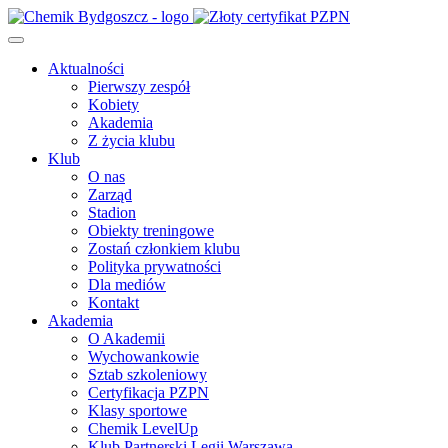
Aktualności
Pierwszy zespół
Kobiety
Akademia
Z życia klubu
Klub
O nas
Zarząd
Stadion
Obiekty treningowe
Zostań członkiem klubu
Polityka prywatności
Dla mediów
Kontakt
Akademia
O Akademii
Wychowankowie
Sztab szkoleniowy
Certyfikacja PZPN
Klasy sportowe
Chemik LevelUp
Klub Partnerski Legii Warszawa