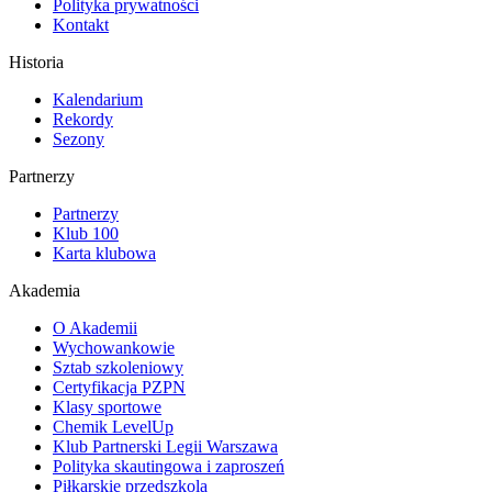
Polityka prywatności
Kontakt
Historia
Kalendarium
Rekordy
Sezony
Partnerzy
Partnerzy
Klub 100
Karta klubowa
Akademia
O Akademii
Wychowankowie
Sztab szkoleniowy
Certyfikacja PZPN
Klasy sportowe
Chemik LevelUp
Klub Partnerski Legii Warszawa
Polityka skautingowa i zaproszeń
Piłkarskie przedszkola