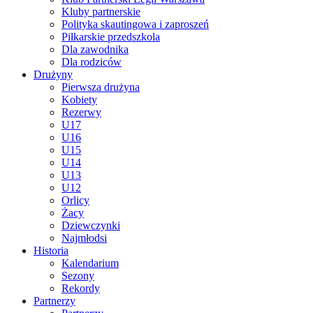
Kluby partnerskie
Polityka skautingowa i zaproszeń
Piłkarskie przedszkola
Dla zawodnika
Dla rodziców
Drużyny
Pierwsza drużyna
Kobiety
Rezerwy
U17
U16
U15
U14
U13
U12
Orlicy
Żacy
Dziewczynki
Najmłodsi
Historia
Kalendarium
Sezony
Rekordy
Partnerzy