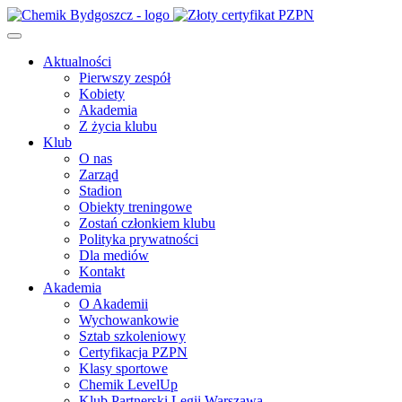
Aktualności
Pierwszy zespół
Kobiety
Akademia
Z życia klubu
Klub
O nas
Zarząd
Stadion
Obiekty treningowe
Zostań członkiem klubu
Polityka prywatności
Dla mediów
Kontakt
Akademia
O Akademii
Wychowankowie
Sztab szkoleniowy
Certyfikacja PZPN
Klasy sportowe
Chemik LevelUp
Klub Partnerski Legii Warszawa