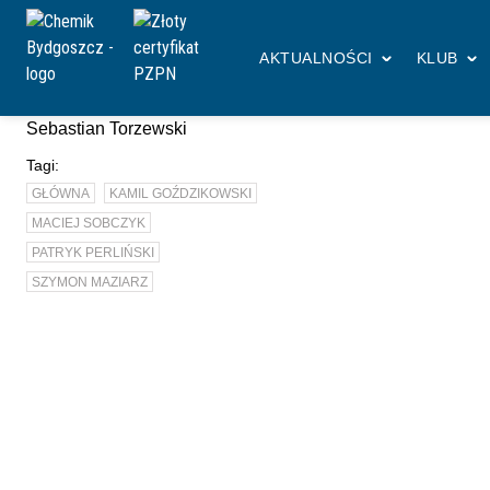
Chemik
Aktualności
Pierwszy zespół
Wysoka wygrana w Pruszczu
AKTUALNOŚCI
KLUB
Autor:
Sebastian Torzewski
Tagi:
GŁÓWNA
KAMIL GOŹDZIKOWSKI
MACIEJ SOBCZYK
PATRYK PERLIŃSKI
SZYMON MAZIARZ