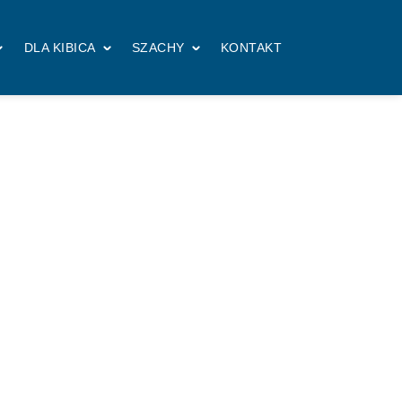
DLA KIBICA
SZACHY
KONTAKT
Więcej z tej kategorii
PIERWSZY ZESPÓŁ
07.08.2026
Wronki pierwszą
wyjazdową stacją w
sezonie
PIERWSZY ZESPÓŁ
06.08.2026
#PoradnikPucharowy:
Analiza Piasta Gliwice
PIERWSZY ZESPÓŁ
06.08.2026
Piast Gliwice rywalem
Chemika w 1. rundzie STS