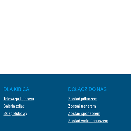
DLA KIBICA
DOŁĄCZ DO NAS
Telewizja klubowa
Zostań piłkarzem
Galeria zdjęć
Zostań trenerem
Sklep klubowy
Zostań sponsorem
Zostań wolontariuszem