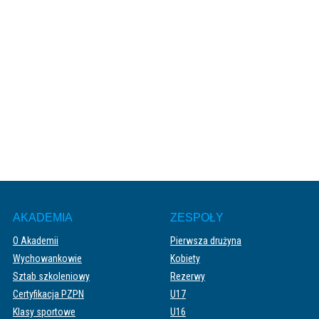
PIERWSZY ZESPÓŁ
28.03.2022
IV liga: Chemik Moderator – Start
Pruszcz 4:0 [ZDJĘCIA]
AKADEMIA
ZESPOŁY
O Akademii
Pierwsza drużyna
Wychowankowie
Kobiety
Sztab szkoleniowy
Rezerwy
Certyfikacja PZPN
U17
Klasy sportowe
U16