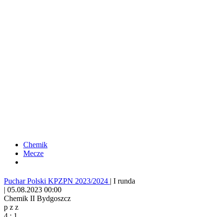
Chemik
Mecze
Puchar Polski KPZPN 2023/2024
|
I runda
|
05.08.2023 00:00
Chemik II Bydgoszcz
p
z
z
4
:
1