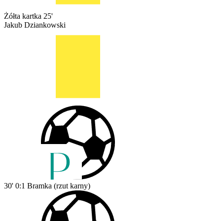
Żółta kartka
25'
Jakub Dziankowski
30'
0:1
Bramka (rzut karny)