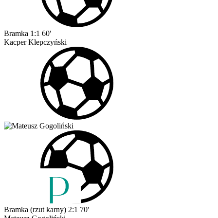
Bramka
1:1
60'
Kacper Klepczyński
Bramka (rzut karny)
2:1
70'