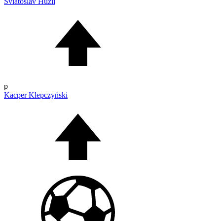
Sviatoslav Huzii
p
Kacper Klepczyński