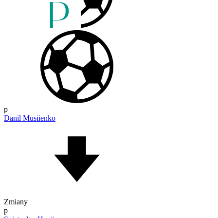
p
Danil Musiienko
Zmiany
p