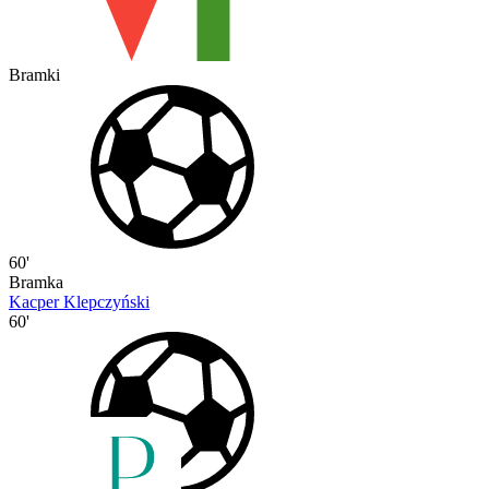
Bramki
60'
Bramka
Kacper Klepczyński
60'