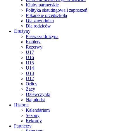
Kluby partnerskie
Polityka skautingowa i zaproszeń
Piłkarskie przedszkola
Dla zawodnika
Dla rodziców
Drużyny
Pierwsza drużyna
Kobiety
Rezerwy
U17
U16
U15
U14
U13
U12
Orlicy
Żacy
Dziewczynki
Najmłodsi
Historia
Kalendarium
Sezony
Rekordy
Partnerzy