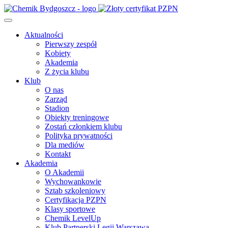
Aktualności
Pierwszy zespół
Kobiety
Akademia
Z życia klubu
Klub
O nas
Zarząd
Stadion
Obiekty treningowe
Zostań członkiem klubu
Polityka prywatności
Dla mediów
Kontakt
Akademia
O Akademii
Wychowankowie
Sztab szkoleniowy
Certyfikacja PZPN
Klasy sportowe
Chemik LevelUp
Klub Partnerski Legii Warszawa