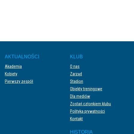
lipiec 2021
(1)
AKTUALNOŚCI
KLUB
Akademia
O nas
Kobiety
Zarząd
Pierwszy zespół
Stadion
Obiekty treningowe
Dla mediów
Zostań członkiem klubu
Polityka prywatności
Kontakt
HISTORIA