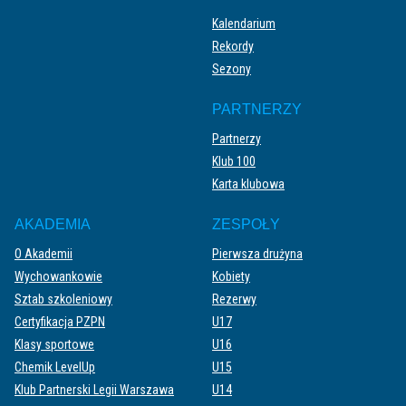
Kalendarium
Rekordy
Sezony
PARTNERZY
Partnerzy
Klub 100
Karta klubowa
AKADEMIA
ZESPOŁY
O Akademii
Pierwsza drużyna
Wychowankowie
Kobiety
Sztab szkoleniowy
Rezerwy
Certyfikacja PZPN
U17
Klasy sportowe
U16
Chemik LevelUp
U15
Klub Partnerski Legii Warszawa
U14